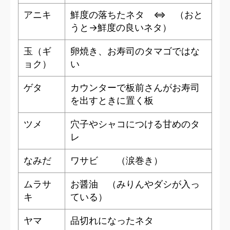
アニキ
鮮度の落ちたネタ ⇔ （おと
うと→鮮度の良いネタ）
玉（ギ
卵焼き、お寿司のタマゴではな
ョク）
い
ゲタ
カウンターで板前さんがお寿司
を出すときに置く板
ツメ
穴子やシャコにつける甘めのタ
レ
なみだ
ワサビ （涙巻き）
ムラサ
お醤油 （みりんやダシが入っ
キ
ている）
ヤマ
品切れになったネタ