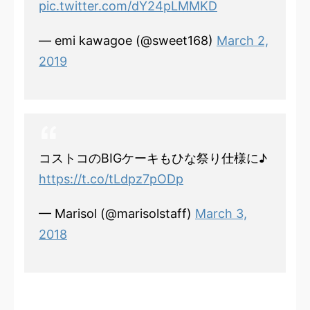
pic.twitter.com/dY24pLMMKD
— emi kawagoe (@sweet168)
March 2,
2019
コストコのBIGケーキもひな祭り仕様に♪
https://t.co/tLdpz7pODp
— Marisol (@marisolstaff)
March 3,
2018