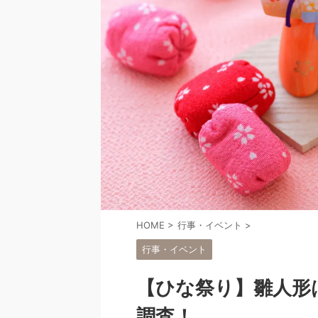
HOME
>
行事・イベント
>
行事・イベント
【ひな祭り】雛人形
調査！