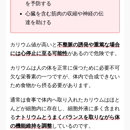
を予防する
心臓を含む筋肉の収縮や神経の伝
達を助ける
カリウム値が高いと
不整脈の誘発や重篤な場合
には心停止に至る可能性
があるので危険です。
カリウムは人の体を正常に保つために必要不可
欠な栄養素の一つですが、体内で合成できない
ため食物から摂る必要があります。
通常は食事で体内へ取り入れたカリウムはほと
んどが細胞内に存在し、細胞外液に多く含まれ
る
ナトリウムとうまくバランスを取りながら体
の機能維持を調整
しているのです。