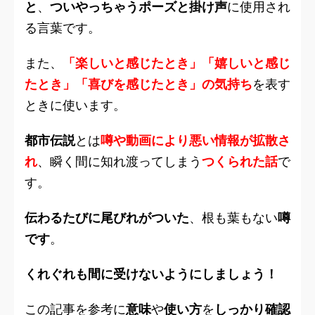
と
、
ついやっちゃうポーズと掛け声
に使用され
る言葉です。
また、
「楽しいと感じたとき」「嬉しいと感じ
たとき」「喜びを感じたとき」の気持ち
を表す
とき
に使います。
都市伝説
とは
噂や動画により悪い情報が拡散さ
れ
、瞬く間に知れ渡ってしまう
つくられた話
で
す。
伝わるたびに尾びれがついた
、根も葉もない
噂
です
。
くれぐれも間に受けないようにしましょう！
この記事を参考に
意味
や
使い方
を
しっかり確認