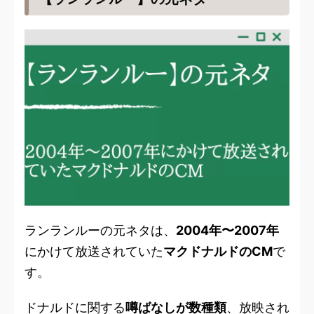
ランランルーの元ネタは、
2004年〜2007年
にかけて放送されていた
マクドナルドのCM
で
す。
ドナルドに関する
噂ばなしが数種類
、放映され