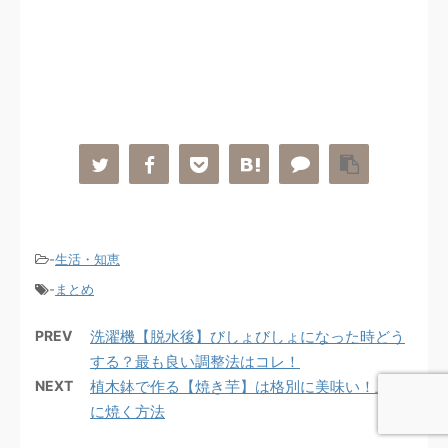
-
生活・知恵
-
まとめ
PREV
洗濯機【脱水後】びしょびしょになった時どう
する？最も良い調整法はコレ！
NEXT
植木鉢で作る【焼き芋】は格別に美味い！上手
に焼く方法