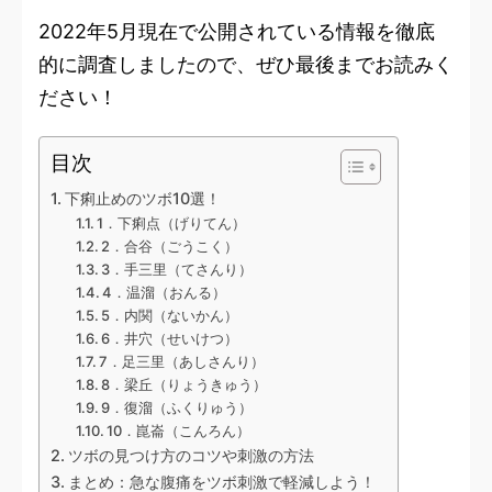
2022年5月現在で公開されている情報を徹底
的に調査しましたので、ぜひ最後までお読みく
ださい！
目次
下痢止めのツボ10選！
1．下痢点（げりてん）
2．合谷（ごうこく）
3．手三里（てさんり）
4．温溜（おんる）
5．内関（ないかん）
6．井穴（せいけつ）
7．足三里（あしさんり）
8．梁丘（りょうきゅう）
9．復溜（ふくりゅう）
10．崑崙（こんろん）
ツボの見つけ方のコツや刺激の方法
まとめ：急な腹痛をツボ刺激で軽減しよう！