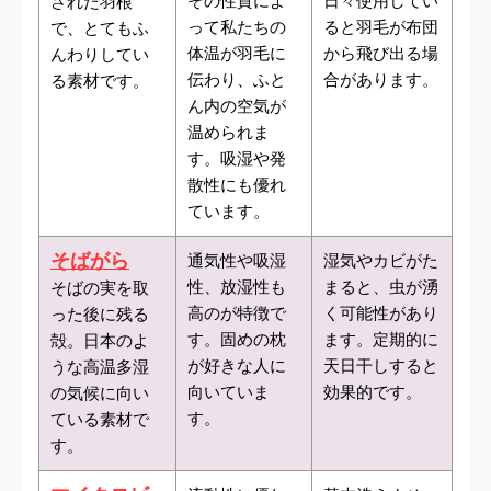
その性質によ
日々使用してい
された羽根
って私たちの
ると羽毛が布団
で、とてもふ
体温が羽毛に
から飛び出る場
んわりしてい
伝わり、ふと
合があります。
る素材です。
ん内の空気が
温められま
す。吸湿や発
散性にも優れ
ています。
そばがら
通気性や吸湿
湿気やカビがた
性、放湿性も
まると、虫が湧
そばの実を取
高のが特徴で
く可能性があり
った後に残る
す。固めの枕
ます。定期的に
殻。日本のよ
が好きな人に
天日干しすると
うな高温多湿
向いていま
効果的です。
の気候に向い
す。
ている素材で
す。