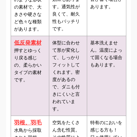
す。通気性が
あります。
の素材で、大
良くて、耐久
きさや硬さな
性もバッチリ
ど色々な種類
です。
があります。
低反発素材
体型に合わせ
基本洗えませ
て形が変化し
ん。温度によっ
押すとゆっく
て、しっかり
て固くなる場合
り戻る感じ
フィットして
もあります。
の、柔らかい
くれます。密
タイプの素材
度があるの
です。
で、ダニも付
きにくいと言
われていま
す。
羽根、羽毛
空気をたくさ
特有のにおいを
ん含む性質。
感じる方も！
水鳥から採取