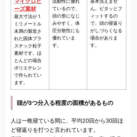
マイクロビ
流動性に優れ
基本洗えませ
ーズ素材
ているので、
ん。ピタッとフ
頭の形になじ
ィットするの
最大寸法が 1
みやすく、体
で、頭の寝返り
ミリメートル
圧分散性にも
がしづらくなる
未満の製造さ
優れていま
場合がありま
れた固体プラ
す。
す。
スチック粒子
素材です。ほ
とんどの場合
ポリエチレン
で作られてい
ます。
頭が3つ分入る程度の面積があるもの
人は一晩寝ている間に、平均20回から30回ほ
ど寝返りを打つと言われています。