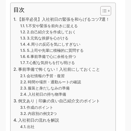
目次
【新卒必見】入社初日の緊張を和らげるコツ7選！
1.不安や緊張を前向きに捉える
2.自己紹介文を作成しておく
3.元気な挨拶を心がける
4.周りの反応を気にしすぎない
5.上司や先輩に積極的に質問する
6.事前準備で心に余裕を持つ
7.心配な気持ちを打ち明ける
事前準備で怖くない！入社前にしておくこと
会社情報の予習・復習
時間や場所・通勤ルートの確認
服装と身だしなみの準備
入社初日の持ち物準備
例文あり｜印象の良い自己紹介文のポイント
作成のポイント
内容別の例文2つ
入社初日の流れを解説
出社