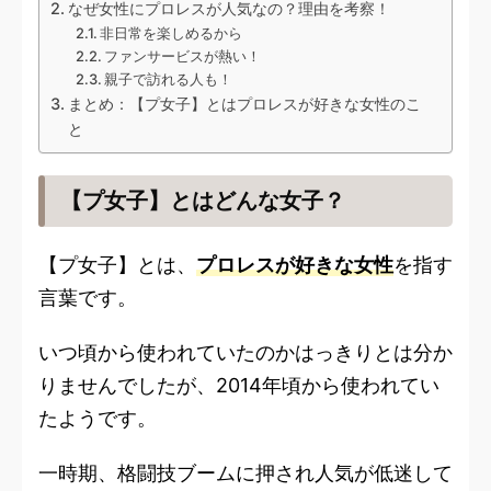
なぜ女性にプロレスが人気なの？理由を考察！
非日常を楽しめるから
ファンサービスが熱い！
親子で訪れる人も！
まとめ：【プ女子】とはプロレスが好きな女性のこ
と
【プ女子】とはどんな女子？
【プ女子】とは、
プロレスが好きな女性
を指す
言葉です。
いつ頃から使われていたのかはっきりとは分か
りませんでしたが、2014年頃から使われてい
たようです。
一時期、格闘技ブームに押され人気が低迷して