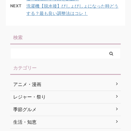
NEXT
洗濯機【脱水後】びしょびしょになった時どう
する？最も良い調整法はコレ！
検索
カテゴリー
アニメ・漫画
レジャー・祭り
季節グルメ
生活・知恵