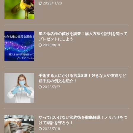
2023/11/20
星の命名権の値段を調査！購入方法や評判を知って
プレゼントにしよう
2023/8/19
手術する人にかける言葉8選！好きな人や友達など
相手別の例文を紹介！
2023/7/27
やってはいけない節約術を徹底解説！メリハリをつ
けて家計を守ろう！
2023/7/18