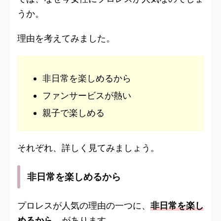
うか。
理由を考えてみました。
非日常を楽しめるから
ファンサービスが熱い
親子で楽しめる
それぞれ、詳しく見てみましょう。
非日常を楽しめるから
プロレスが人気の理由の一つに、
非日常を楽し
めるから、
があります。