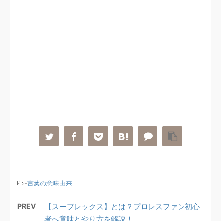
-
言葉の意味由来
PREV
【スープレックス】とは？プロレスファン初心
者へ意味とやり方を解説！