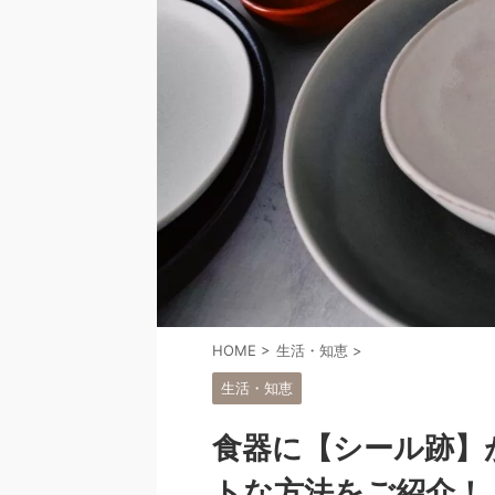
HOME
>
生活・知恵
>
生活・知恵
食器に【シール跡】
トな方法をご紹介！